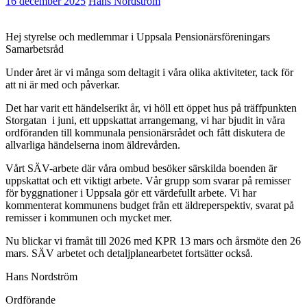
16 december 2025
Hans Nordström
Hej styrelse och medlemmar i Uppsala Pensionärsföreningars
Samarbetsråd
Under året är vi många som deltagit i våra olika aktiviteter, tack för
att ni är med och påverkar.
Det har varit ett händelserikt år, vi höll ett öppet hus på träffpunkten
Storgatan i juni, ett uppskattat arrangemang, vi har bjudit in våra
ordföranden till kommunala pensionärsrådet och fått diskutera de
allvarliga händelserna inom äldrevården.
Vårt SÄV-arbete där våra ombud besöker särskilda boenden är
uppskattat och ett viktigt arbete. Vår grupp som svarar på remisser
för byggnationer i Uppsala gör ett värdefullt arbete. Vi har
kommenterat kommunens budget från ett äldreperspektiv, svarat på
remisser i kommunen och mycket mer.
Nu blickar vi framåt till 2026 med KPR 13 mars och årsmöte den 26
mars. SÄV arbetet och detaljplanearbetet fortsätter också.
Hans Nordström
Ordförande