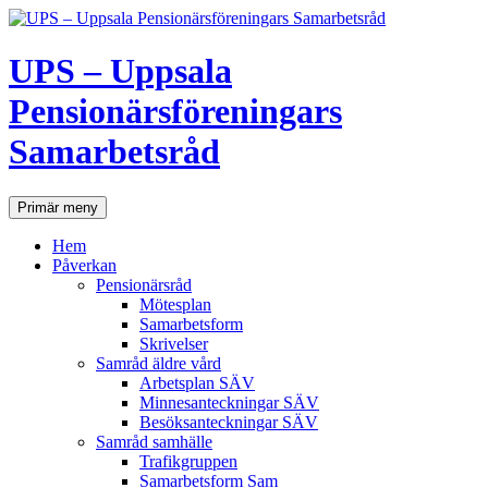
UPS – Uppsala
Pensionärsföreningars
Samarbetsråd
Sök
Hoppa
Primär meny
till
innehåll
Hem
Påverkan
Pensionärsråd
Mötesplan
Samarbetsform
Skrivelser
Samråd äldre vård
Arbetsplan SÄV
Minnesanteckningar SÄV
Besöksanteckningar SÄV
Samråd samhälle
Trafikgruppen
Samarbetsform Sam