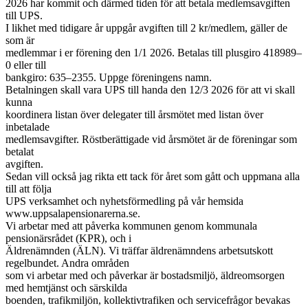
2026 har kommit och därmed tiden för att betala medlemsavgiften
till UPS.
I likhet med tidigare år uppgår avgiften till 2 kr/medlem, gäller de
som är
medlemmar i er förening den 1/1 2026. Betalas till plusgiro 418989–
0 eller till
bankgiro: 635–2355. Uppge föreningens namn.
Betalningen skall vara UPS till handa den 12/3 2026 för att vi skall
kunna
koordinera listan över delegater till årsmötet med listan över
inbetalade
medlemsavgifter. Röstberättigade vid årsmötet är de föreningar som
betalat
avgiften.
Sedan vill också jag rikta ett tack för året som gått och uppmana alla
till att följa
UPS verksamhet och nyhetsförmedling på vår hemsida
www.uppsalapensionarerna.se.
Vi arbetar med att påverka kommunen genom kommunala
pensionärsrådet (KPR), och i
Äldrenämnden (ÄLN). Vi träffar äldrenämndens arbetsutskott
regelbundet. Andra områden
som vi arbetar med och påverkar är bostadsmiljö, äldreomsorgen
med hemtjänst och särskilda
boenden, trafikmiljön, kollektivtrafiken och servicefrågor bevakas