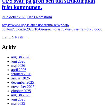
UPS svar på grön och blå strukturplan
från kommunen.
21 oktober 2025
Hans Nordström
https://www.uppsalapensionarerna.se/wp/wp-
content/uploads/2025/10/Gron-och-blastruktur-Svar-fran-UPS.docx
Inläggsnavigering
1
2
…
5
Nästa →
Arkiv
augusti 2026
juni 2026
maj 2026
april 2026
februari 2026
januari 2026
december 2025
november 2025
oktober 2025
augusti 2025
juni 2025
maj 2025