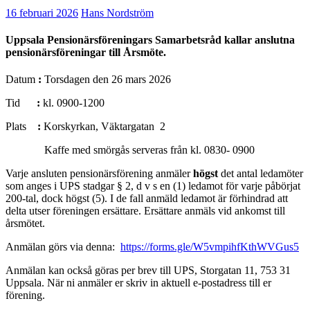
16 februari 2026
Hans Nordström
Uppsala Pensionärsföreningars Samarbetsråd kallar anslutna
pensionärsföreningar till Årsmöte.
Datum
:
Torsdagen den 26 mars 2026
Tid
:
kl. 0900-1200
Plats
:
Korskyrkan, Väktargatan 2
Kaffe med smörgås serveras från kl. 0830- 0900
Varje ansluten pensionärsförening anmäler
högst
det antal ledamöter
som anges i UPS stadgar § 2, d v s en (1) ledamot för varje påbörjat
200-tal, dock högst (5). I de fall anmäld ledamot är förhindrad att
delta utser föreningen ersättare. Ersättare anmäls vid ankomst till
årsmötet.
Anmälan görs via denna:
https://forms.gle/W5vmpihfKthWVGus5
Anmälan kan också göras per brev till UPS, Storgatan 11, 753 31
Uppsala. När ni anmäler er skriv in aktuell e-postadress till er
förening.