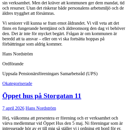
sin verksamhet. Men det kräver att kommunen ger dem mandat, tid
och resurser. Utan det riskerar både personalens arbetsmiljö och de
äldres trygghet att försämras.
Vi seniorer vill kunna se fram emot åldrandet. Vi vill veta att det
finns en fungerande hemtjänst och äldreomsorg den dag vi behöver
den. Det är inte för mycket begärt. Frågan är om kommunen är
beredd att ta ansvar – eller om vi ska fortsätta hoppas på
förbättringar som aldrig kommer.
Hans Nordström
Ordförande
Uppsala Pensionärsföreningars Samarbetsråd (UPS)
Okategoriserade
Öppet hus på Storgatan 11
7 april 2026
Hans Nordström
Hej, välkomna att presentera er förening och er verksamhet och
värva medlemmar vid Öppet Hus den 5 maj. Ni föreningar som är
intresserade hör av er till mig så ställer vi i ordning ett bord för er.