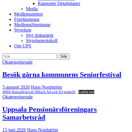
Rapporter Detaljplaner
Media
Medlemsmöten
Föreläsningar
Medlemsföreningar
Styrelsen
Styr dokument
Styrelseprotokoll
Om UPS
Sök
efter:
Okategoriserade
Besök gärna kommunens Seniorfestival
5 augusti 2026
Hans Nordström
4004 Seniorfestival Affisch A4 och A3 utskrift
Ladda ner
Okategoriserade
Uppsala Pensionärsföreningars
Samarbetsråd
15 juni 2026
Hans Nordström