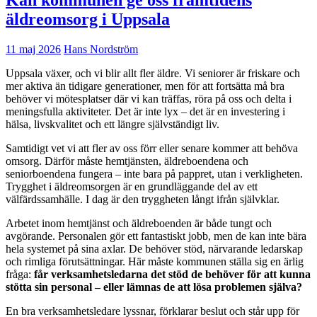
Kan kommunen ge oss framtidens
äldreomsorg i Uppsala
11 maj 2026
Hans Nordström
Uppsala växer, och vi blir allt fler äldre. Vi seniorer är friskare och
mer aktiva än tidigare generationer, men för att fortsätta må bra
behöver vi mötesplatser där vi kan träffas, röra på oss och delta i
meningsfulla aktiviteter. Det är inte lyx – det är en investering i
hälsa, livskvalitet och ett längre självständigt liv.
Samtidigt vet vi att fler av oss förr eller senare kommer att behöva
omsorg. Därför måste hemtjänsten, äldreboendena och
seniorboendena fungera – inte bara på pappret, utan i verkligheten.
Trygghet i äldreomsorgen är en grundläggande del av ett
välfärdssamhälle. I dag är den tryggheten långt ifrån självklar.
Arbetet inom hemtjänst och äldreboenden är både tungt och
avgörande. Personalen gör ett fantastiskt jobb, men de kan inte bära
hela systemet på sina axlar. De behöver stöd, närvarande ledarskap
och rimliga förutsättningar. Här måste kommunen ställa sig en ärlig
fråga:
får verksamhetsledarna det stöd de behöver för att kunna
stötta sin personal – eller lämnas de att lösa problemen själva?
En bra verksamhetsledare lyssnar, förklarar beslut och står upp för