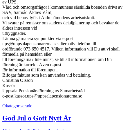
av UPS.
Vård och omsorgsfrågor i kommunens särskilda boenden drivs av
SÄV, Samråd Äldres Vård,
och vid behov lyfts i Äldrenämndens arbetsutskott.
Vi svarar på remisser om stadens detaljplanering och bevakar de
äldres intressen vid
utbyggnader.
Lämna gärna era synpunkter via e-post
ups@uppsalapensionarerna.se alternativt telefon till
ordförande 073 650 4517. Vilken information vill Du att vi skall
förmedla på hemsidan eller
till föreningarna? Inte minst, se till att informationen om Din
förening är korrekt. Även e-post
för information till föreningen.
Bifogar faktura som kan användas vid betalning.
Christina Olsson
Kassör
Uppsala Pensionärsföreningars Samarbetsråd
e-post kassor.ups@uppsalapensionarerna.se
Okategoriserade
God Jul o Gott Nytt År