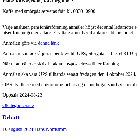
Plats: Korskyrkan, Väktargatan 2
Kaffe med smörgås serveras från kl. 0830- 0900
Varje ansluten pensionärsförening anmäler högst det antal ledamöter so
utser föreningen ersättare. Ersättare anmäls vid ankomst till årsmötet.
Anmälan görs via
denna länk
Anmälan kan också göras per brev till UPS, Storgatan 11, 753 31 Upp
När ni anmäler er skriv in aktuell e-postadress till er förening.
Anmälan ska vara UPS tillhanda senast fredagen den 4 oktober 2024.
OBS! Kallelse med dagordning och övriga handlingar sänds via mail di
Uppsala 2024-08-23
Okategoriserade
Debatt
16 augusti 2024
Hans Nordström