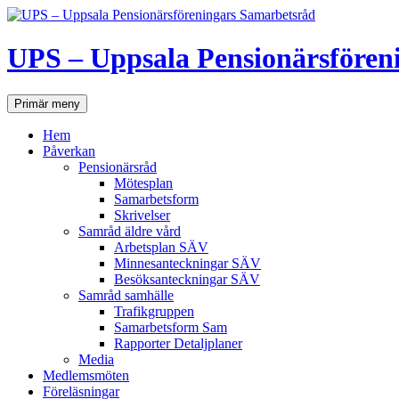
UPS – Uppsala Pensionärsfören
Sök
Hoppa
Primär meny
till
innehåll
Hem
Påverkan
Pensionärsråd
Mötesplan
Samarbetsform
Skrivelser
Samråd äldre vård
Arbetsplan SÄV
Minnesanteckningar SÄV
Besöksanteckningar SÄV
Samråd samhälle
Trafikgruppen
Samarbetsform Sam
Rapporter Detaljplaner
Media
Medlemsmöten
Föreläsningar