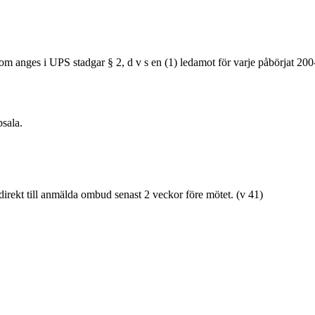
m anges i UPS stadgar § 2, d v s en (1) ledamot för varje påbörjat 200-ta
sala.
rekt till anmälda ombud senast 2 veckor före mötet. (v 41)