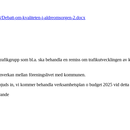
/Debatt-om-kvaliteten-i-aldreomsorgen-2.docx
rafikgrupp som bl.a. ska behandla en remiss om trafikutvecklingen av k
samverkan mellan föreningslivet med kommunen.
bjuds in, vi kommer behandla verksamhetsplan o budget 2025 vid detta m
rande