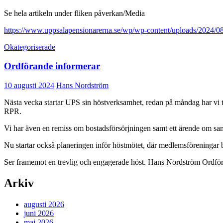
Se hela artikeln under fliken påverkan/Media
https://www.uppsalapensionarerna.se/wp/wp-content/uploads/2024/08
Okategoriserade
Ordförande informerar
10 augusti 2024
Hans Nordström
Nästa vecka startar UPS sin höstverksamhet, redan på måndag har vi t
RPR.
Vi har även en remiss om bostadsförsörjningen samt ett ärende om 
Nu startar också planeringen inför höstmötet, där medlemsföreningar 
Ser framemot en trevlig och engagerade höst. Hans Nordström Ordfö
Arkiv
augusti 2026
juni 2026
maj 2026