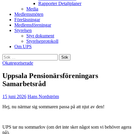
Rapporter Detaljplaner
Media
Medlemsmöten
Föreläsningar
Medlemsföreningar
Styrelsen
Styr dokument
Styrelseprotokoll
Om UPS
Sök
efter:
Okategoriserade
Uppsala Pensionärsföreningars
Samarbetsråd
15 juni 2026
Hans Nordström
Hej, nu närmar sig sommaren passa på att njut av den!
UPS tar nu sommarlov (om det inte sker något som vi behöver agera
på).