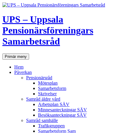
UPS – Uppsala
Pensionärsföreningars
Samarbetsråd
Sök
Hoppa
Primär meny
till
innehåll
Hem
Påverkan
Pensionärsråd
Mötesplan
Samarbetsform
Skrivelser
Samråd äldre vård
Arbetsplan SÄV
Minnesanteckningar SÄV
Besöksanteckningar SÄV
Samråd samhälle
Trafikgruppen
Samarbetsform Sam