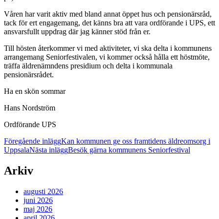
Våren har varit aktiv med bland annat öppet hus och pensionärsråd,
tack för ert engagemang, det känns bra att vara ordförande i UPS, ett
ansvarsfullt uppdrag där jag känner stöd från er.
Till hösten återkommer vi med aktiviteter, vi ska delta i kommunens
arrangemang Seniorfestivalen, vi kommer också hålla ett höstmöte,
träffa äldrenämndens presidium och delta i kommunala
pensionärsrådet.
Ha en skön sommar
Hans Nordström
Ordförande UPS
Inläggsnavigering
Föregående inlägg
Kan kommunen ge oss framtidens äldreomsorg i
Uppsala
Nästa inlägg
Besök gärna kommunens Seniorfestival
Arkiv
augusti 2026
juni 2026
maj 2026
april 2026