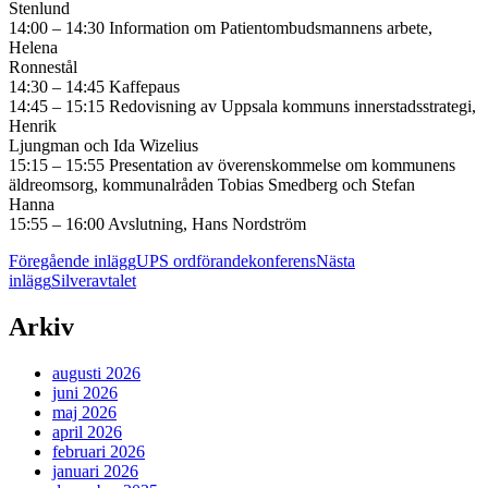
Stenlund
14:00 – 14:30 Information om Patientombudsmannens arbete,
Helena
Ronnestål
14:30 – 14:45 Kaffepaus
14:45 – 15:15 Redovisning av Uppsala kommuns innerstadsstrategi,
Henrik
Ljungman och Ida Wizelius
15:15 – 15:55 Presentation av överenskommelse om kommunens
äldreomsorg, kommunalråden Tobias Smedberg och Stefan
Hanna
15:55 – 16:00 Avslutning, Hans Nordström
Inläggsnavigering
Föregående inlägg
UPS ordförandekonferens
Nästa
inlägg
Silveravtalet
Arkiv
augusti 2026
juni 2026
maj 2026
april 2026
februari 2026
januari 2026