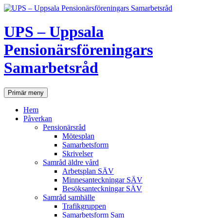
UPS – Uppsala
Pensionärsföreningars
Samarbetsråd
Sök
Hoppa
Primär meny
till
innehåll
Hem
Påverkan
Pensionärsråd
Mötesplan
Samarbetsform
Skrivelser
Samråd äldre vård
Arbetsplan SÄV
Minnesanteckningar SÄV
Besöksanteckningar SÄV
Samråd samhälle
Trafikgruppen
Samarbetsform Sam