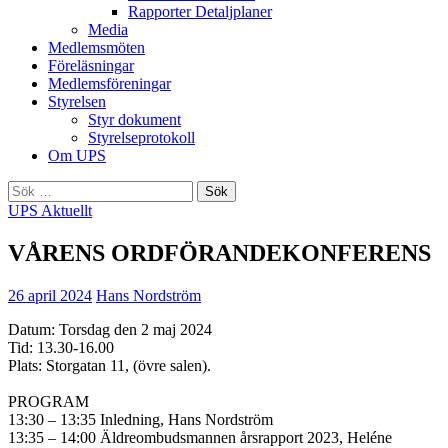
Rapporter Detaljplaner
Media
Medlemsmöten
Föreläsningar
Medlemsföreningar
Styrelsen
Styr dokument
Styrelseprotokoll
Om UPS
Sök
efter:
UPS Aktuellt
VÅRENS ORDFÖRANDEKONFERENS
26 april 2024
Hans Nordström
Datum: Torsdag den 2 maj 2024
Tid: 13.30-16.00
Plats: Storgatan 11, (övre salen).
PROGRAM
13:30 – 13:35 Inledning, Hans Nordström
13:35 – 14:00 Äldreombudsmannen årsrapport 2023, Heléne