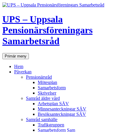
UPS – Uppsala
Pensionärsföreningars
Samarbetsråd
Sök
Hoppa
Primär meny
till
innehåll
Hem
Påverkan
Pensionärsråd
Mötesplan
Samarbetsform
Skrivelser
Samråd äldre vård
Arbetsplan SÄV
Minnesanteckningar SÄV
Besöksanteckningar SÄV
Samråd samhälle
Trafikgruppen
Samarbetsform Sam