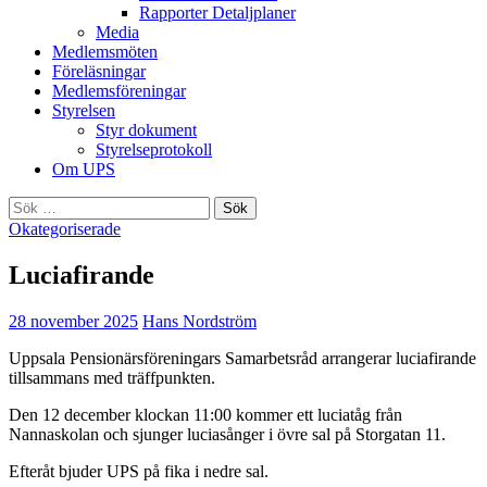
Rapporter Detaljplaner
Media
Medlemsmöten
Föreläsningar
Medlemsföreningar
Styrelsen
Styr dokument
Styrelseprotokoll
Om UPS
Sök
efter:
Okategoriserade
Luciafirande
28 november 2025
Hans Nordström
Uppsala Pensionärsföreningars Samarbetsråd arrangerar luciafirande
tillsammans med träffpunkten.
Den 12 december klockan 11:00 kommer ett luciatåg från
Nannaskolan och sjunger luciasånger i övre sal på Storgatan 11.
Efteråt bjuder UPS på fika i nedre sal.