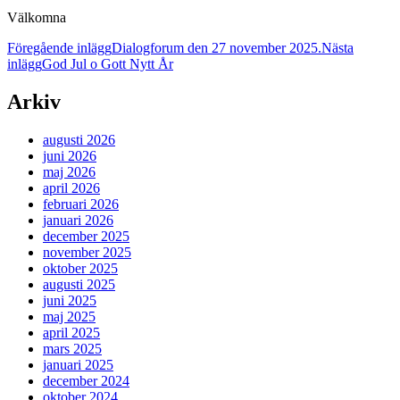
Välkomna
Inläggsnavigering
Föregående inlägg
Dialogforum den 27 november 2025.
Nästa
inlägg
God Jul o Gott Nytt År
Arkiv
augusti 2026
juni 2026
maj 2026
april 2026
februari 2026
januari 2026
december 2025
november 2025
oktober 2025
augusti 2025
juni 2025
maj 2025
april 2025
mars 2025
januari 2025
december 2024
oktober 2024